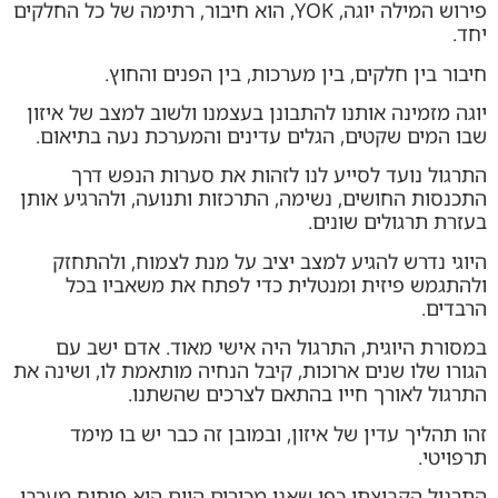
פירוש המילה יוגה, YOK, הוא חיבור, רתימה של כל החלקים
יחד.
חיבור בין חלקים, בין מערכות, בין הפנים והחוץ.
יוגה מזמינה אותנו להתבונן בעצמנו ולשוב למצב של איזון
שבו המים שקטים, הגלים עדינים והמערכת נעה בתיאום.
התרגול נועד לסייע לנו לזהות את סערות הנפש דרך
התכנסות החושים, נשימה, התרכזות ותנועה, ולהרגיע אותן
בעזרת תרגולים שונים.
היוגי נדרש להגיע למצב יציב על מנת לצמוח, ולהתחזק
ולהתגמש פיזית ומנטלית כדי לפתח את משאביו בכל
הרבדים.
במסורת היוגית, התרגול היה אישי מאוד. אדם ישב עם
הגורו שלו שנים ארוכות, קיבל הנחיה מותאמת לו, ושינה את
התרגול לאורך חייו בהתאם לצרכים שהשתנו.
זהו תהליך עדין של איזון, ובמובן זה כבר יש בו מימד
תרפויטי.
התרגול הקבוצתי כפי שאנו מכירים היום הוא פיתוח מערבי