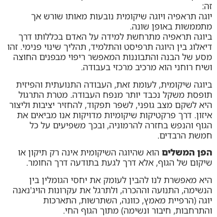
זה:
יוגה תראפיה ויוגה שיקומית נובעות מאותו שורש אך
מתממשות באופן שונה.
ביוגה תראפיה מתרחשת למידה על האדם בכללותו דרך
דיאלוג בין היוגה תרפיסט והתלמיד, תהליך שינוי פנימי. זהו
מסע של הבנה והתבוננות המאפשר ריפוי מבפנים החוצה
ושיח רוחני הוא מרכיב מרכזי בעבודה.
ביוגה שיקומית, לעומת זאת, העבודה התנועתית והפיזית
תופסת משקל נכבד יותר מנפח העבודה. מטרת התרגול
היא לשקם מצב גופני, לשפר תפקוד, להחזיר יציבות וליצור
איזון. דרך פרקטיקות שיקומיות מדויקות אנו מביאים את
הגוף והנפש בחזרה להרמוניה, ובכך משפיעים על כל
חמשת הרבדים.
הפן המשלים
הוא שהיוגה השיקומית אינה רק תיקון או
שיקום של הגוף, אלא דרך לגעת בתודעה דרך החומר.
היא מאפשרת לנו להבין לעומק את יחסי הגומלין בין
הנשימה, התנועה וההכרה, ולתרגל את עקרונות הויג'נאנה
יוגה (הרפיית מאמץ, כוונה, השתרשות, התארכות
והתרחבות, חיבור ונשימה) מתוך הגוף החי.