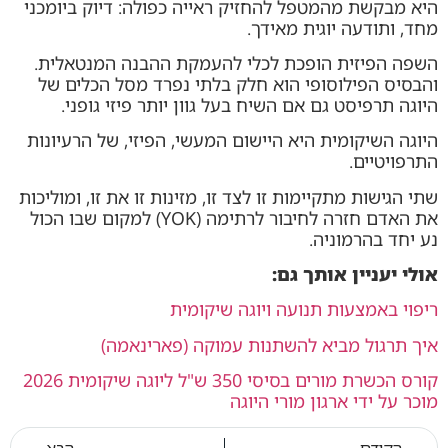
היא מבקשת מהמטפל להחזיק ראייה כפולה: דיוק ביומכני
מחד, ותודעה יוגית מאידך.
השפה הפיזית הופכת לכלי להעמקת ההבנה המנטאלית.
והבסיס הפילוסופי הוא חלק בלתי נפרד מסל הכלים של
היוגה תרפיסט גם אם השיח בעל גוון יותר פיזי גופני.
היוגה השיקומית היא היישום המעשי, הפיזי, של הרעיונות
התרפויטיים.
שתי הגישות מתקיימות זו לצד זו, מזינות זו את זו, ומוליכות
את האדם חזרה לחיבור לרתימה (YOK) למקום שבו הכול
נע יחד בהרמוניה.
אולי יעניין אותך גם:
ריפוי באמצעות תנועה ויוגה שיקומית
איך תרגול מביא להשתנות עמוקה (פארינאמה)
קורס הכשרת מורים בסיסי 350 ש"ל ליוגה שיקומית 2026
מוכר על ידי ארגון מורי היוגה
הקודם
הבא